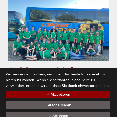
Musikalischer Ausflug in den Europapark
Wir verwenden Cookies, um Ihnen das beste Nutzererlebnis
25. September 2025
bieten zu können. Wenn Sie fortfahren, diese Seite zu
verwenden, nehmen wir an, dass Sie damit einverstanden sind.
✓ Akzeptieren
1
2
3
4
5
6
7
8
9
10
11
12
13
14
15
16
17
18
19
Personalisieren
✕ Ablehnen