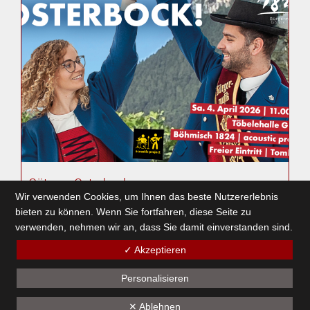
Götzner Osterbock
Wir verwenden Cookies, um Ihnen das beste Nutzererlebnis
4. März 2026
bieten zu können. Wenn Sie fortfahren, diese Seite zu
verwenden, nehmen wir an, dass Sie damit einverstanden sind.
✓ Akzeptieren
1
2
3
4
5
6
7
8
9
10
11
12
13
14
15
16
17
18
19
Personalisieren
✕ Ablehnen