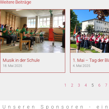
Weitere Beiträge
Musik in der Schule
1. Mai – Tag der B
18. Mai 2025
4. Mai 2025
1
2
3
4
5
6
7
Unseren Sponsoren - ei