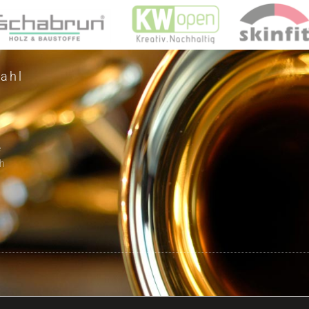
ahl
e
h
r