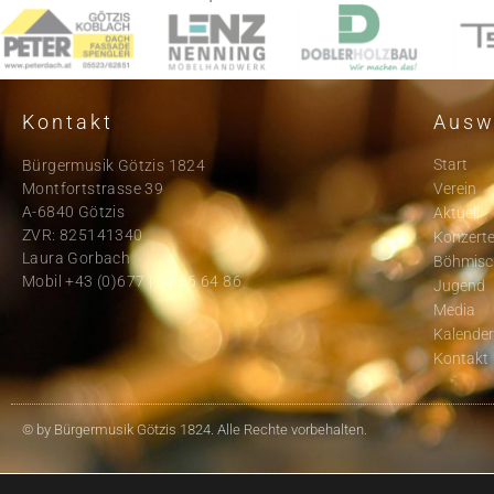
Kontakt
Ausw
Start
Bürgermusik Götzis 1824
Montfortstrasse 39
Verein
A-6840 Götzis
Aktuell
ZVR: 825141340
Konzert
Laura Gorbach
Böhmisc
Mobil +43 (0)677 | 61 66 64 86
Jugend
Media
Kalende
Kontakt
© by Bürgermusik Götzis 1824. Alle Rechte vorbehalten.