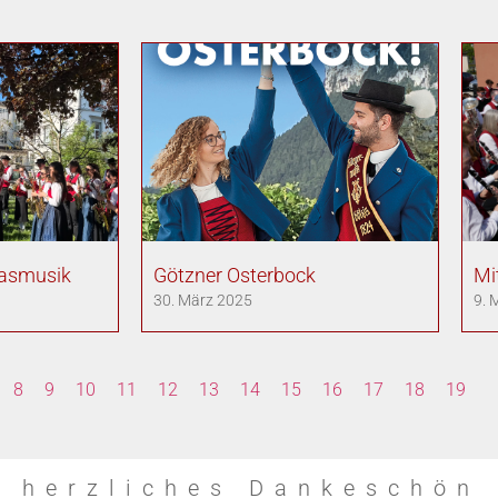
lasmusik
Götzner Osterbock
Mi
30. März 2025
9. 
8
9
10
11
12
13
14
15
16
17
18
19
n herzliches Dankeschön