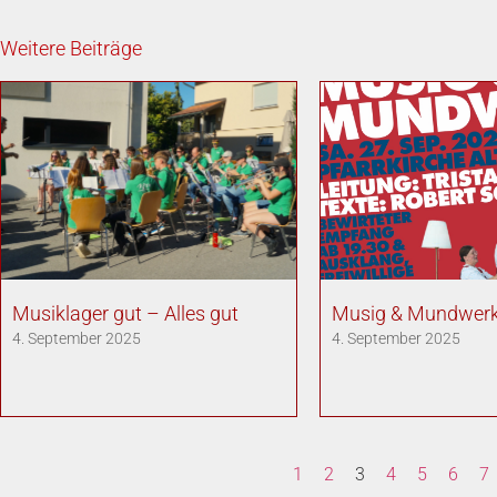
Weitere Beiträge
Musiklager gut – Alles gut
Musig & Mundwer
4. September 2025
4. September 2025
1
2
3
4
5
6
7