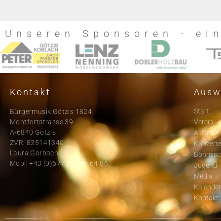
Unseren Sponsoren - ei
Kontakt
Ausw
Start
Bürgermusik Götzis 1824
Montfortstrasse 39
Verein
A-6840 Götzis
Aktuell
ZVR: 825141340
Konzert
Laura Gorbach
Böhmisc
Mobil +43 (0)677 | 61 66 64 86
Jugend
Media
Kalende
Kontakt