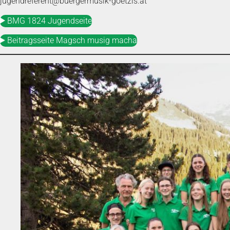
jugendreferent@buergermusik-goetzis.at
BMG 1824 Jugendseite
Beitragsseite Magsch musig macha