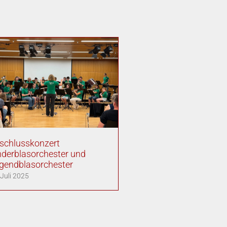
schlusskonzert
nderblasorchester und
gendblasorchester
 Juli 2025