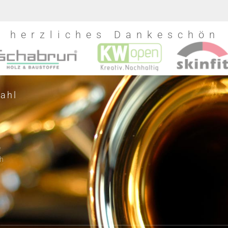
n herzliches Dankeschön
ahl
e
h
r