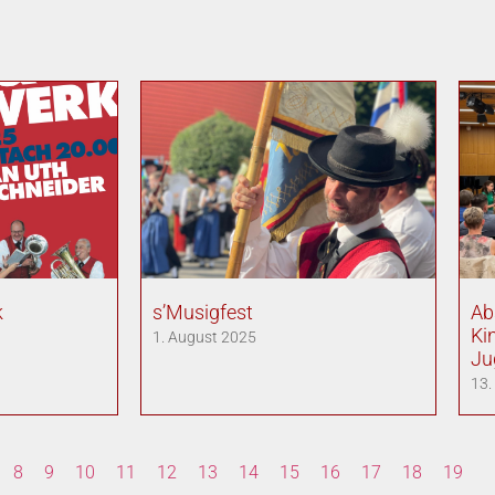
k
s’Musigfest
Ab
Ki
1. August 2025
Ju
13.
8
9
10
11
12
13
14
15
16
17
18
19