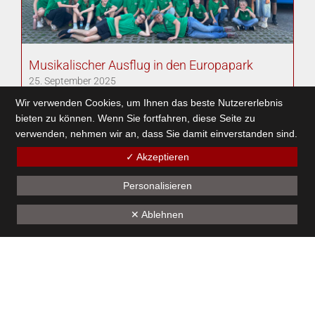
Musikalischer Ausflug in den Europapark
25. September 2025
Wir verwenden Cookies, um Ihnen das beste Nutzererlebnis
bieten zu können. Wenn Sie fortfahren, diese Seite zu
verwenden, nehmen wir an, dass Sie damit einverstanden sind.
1
2
3
4
5
6
7
8
9
10
11
12
13
14
15
16
17
18
19
✓ Akzeptieren
Personalisieren
Unseren Sponsoren - ein herzliches Dankeschön
✕ Ablehnen
Kontakt
Bürgermusik Götzis 1824
Montfortstrasse 39
A-6840 Götzis