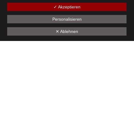
✓ Akzeptieren
1
2
3
4
5
6
7
8
9
10
11
12
Personalisieren
13
14
15
16
17
18
19
✕ Ablehnen
Unseren Sponsoren - ein herzliches Dankeschön
Kontakt
Bürgermusik Götzis 1824
Montfortstrasse 39
A-6840 Götzis
ZVR: 825141340
Laura Gorbach
Mobil +43 (0)677 | 61 66 64 86
Folgen Sie uns