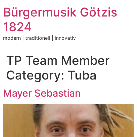
Zum
Bürgermusik Götzis
Inhalt
springen
1824
modern | traditionell | innovativ
TP Team Member
Category:
Tuba
Mayer Sebastian