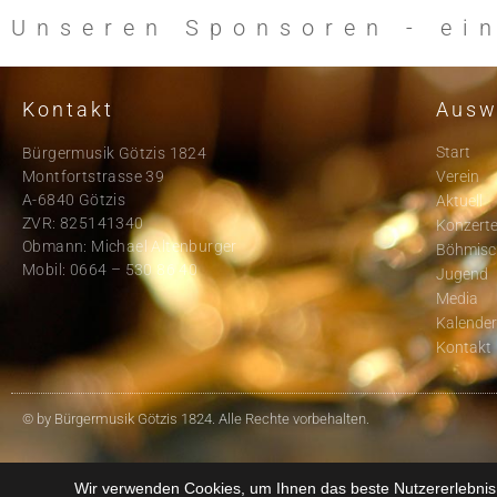
Unseren Sponsoren - ei
Kontakt
Ausw
Start
Bürgermusik Götzis 1824
Montfortstrasse 39
Verein
A-6840 Götzis
Aktuell
ZVR: 825141340
Konzert
Obmann: Michael Altenburger
Böhmisc
Mobil: 0664 – 530 86 40
Jugend
Media
Kalende
Kontakt
© by Bürgermusik Götzis 1824. Alle Rechte vorbehalten.
Wir verwenden Cookies, um Ihnen das beste Nutzererlebnis 