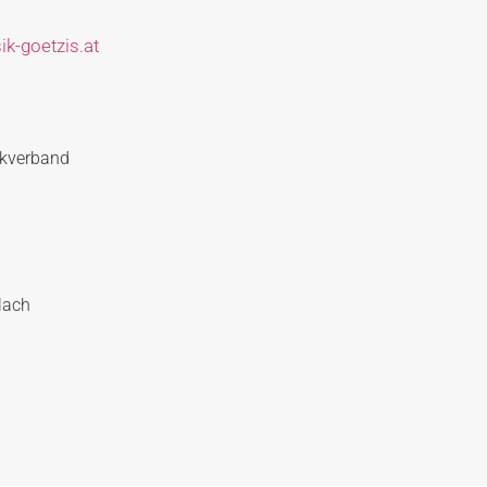
k-goetzis.at
ikverband
lach