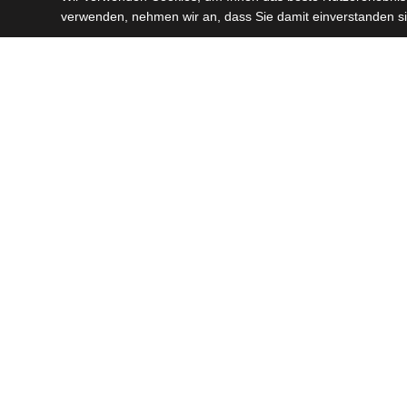
verwenden, nehmen wir an, dass Sie damit einverstanden s
Akteure im Bild
Unseren Sponsoren - ei