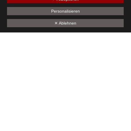
Erstkommunion
Personalisieren
5. Mai 2024
✕ Ablehnen
1
2
3
4
5
6
7
8
9
10
11
12
13
14
15
16
17
18
19
Unseren Sponsoren - ein herzliches Dankeschön
Kontakt
Bürgermusik Götzis 1824
Montfortstrasse 39
A-6840 Götzis
ZVR: 825141340
Laura Gorbach
Mobil +43 (0)677 | 61 66 64 86