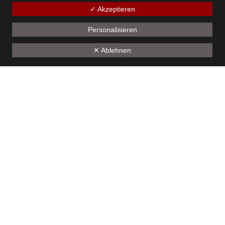
✓ Akzeptieren
ine-gügsla-Probe
Personalisieren
10. März 2024
✕ Ablehnen
1
2
3
4
5
6
7
8
9
10
11
12
13
14
15
16
17
18
19
Unseren Sponsoren - ein herzliches Dankeschön
Kontakt
Bürgermusik Götzis 1824
Montfortstrasse 39
A-6840 Götzis
ZVR: 825141340
Laura Gorbach