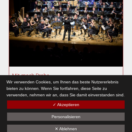
Mit-mach Probe
Wir verwenden Cookies, um Ihnen das beste Nutzererlebnis
18. Februar 2024
bieten zu können. Wenn Sie fortfahren, diese Seite zu
verwenden, nehmen wir an, dass Sie damit einverstanden sind.
✓ Akzeptieren
1
2
3
4
5
6
7
8
9
10
11
12
13
14
15
16
17
18
19
Personalisieren
✕ Ablehnen
Unseren Sponsoren - ein herzliches Dankeschön