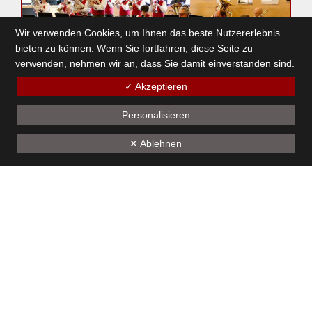
Wir verwenden Cookies, um Ihnen das beste Nutzererlebnis
bieten zu können. Wenn Sie fortfahren, diese Seite zu
verwenden, nehmen wir an, dass Sie damit einverstanden sind.
✓ Akzeptieren
Personalisieren
Osterbock 2023
✕ Ablehnen
17. April 2023
1
2
3
4
5
6
7
8
9
10
11
12
13
14
15
16
17
18
19
Unseren Sponsoren - ein herzliches Dankeschön