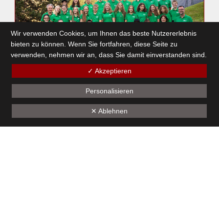
Wir verwenden Cookies, um Ihnen das beste Nutzererlebnis
bieten zu können. Wenn Sie fortfahren, diese Seite zu
verwenden, nehmen wir an, dass Sie damit einverstanden sind.
✓ Akzeptieren
Personalisieren
ine-gügsla-Probe
✕ Ablehnen
10. März 2024
1
2
3
4
5
6
7
8
9
10
11
12
13
14
15
16
17
18
19
Unseren Sponsoren - ein herzliches Dankeschön