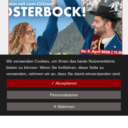
Wir verwenden Cookies, um Ihnen das beste Nutzererlebnis
bieten zu können. Wenn Sie fortfahren, diese Seite zu
verwenden, nehmen wir an, dass Sie damit einverstanden sind.
Götzner Osterbock
✓ Akzeptieren
4. März 2026
Personalisieren
✕ Ablehnen
1
2
3
4
5
6
7
8
9
10
11
12
13
14
15
16
17
18
19