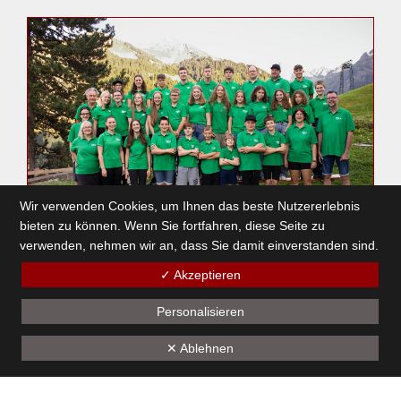
Wir verwenden Cookies, um Ihnen das beste Nutzererlebnis
bieten zu können. Wenn Sie fortfahren, diese Seite zu
verwenden, nehmen wir an, dass Sie damit einverstanden sind.
✓ Akzeptieren
ine-gügsla-Probe
10. März 2024
Personalisieren
✕ Ablehnen
1
2
3
4
5
6
7
8
9
10
11
12
13
14
15
16
17
18
19