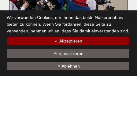
Wir verwenden Cookies, um Ihnen das beste Nutzererlebnis
bieten zu können. Wenn Sie fortfahren, diese Seite zu
Mit-mach Probe
verwenden, nehmen wir an, dass Sie damit einverstanden sind.
9. März 2025
✓ Akzeptieren
Personalisieren
1
2
3
4
5
6
7
8
9
10
11
12
✕ Ablehnen
13
14
15
16
17
18
19
Unseren Sponsoren - ein herzliches Dankeschön
Kontakt
Bürgermusik Götzis 1824
Montfortstrasse 39
A-6840 Götzis