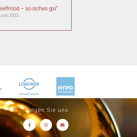
ielfrööd – so isches gsi“
 Juni 2022
Folgen Sie uns