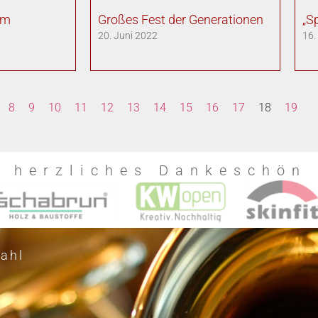
im
Großes Fest der Generationen
„Sp
20. Juni 2022
16.
8
9
10
11
12
13
14
15
16
17
18
19
n herzliches Dankeschön
ahl