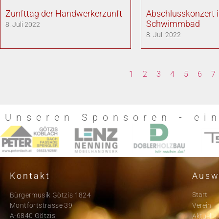
Zunfttag der Handwerkerzunft
Abschlusskonzert 
Schwimmbad
8. Juli 2022
8. Juli 2022
1
2
3
4
5
6
7
Unseren Sponsoren - ei
Kontakt
Ausw
Start
Bürgermusik Götzis 1824
Montfortstrasse 39
Verein
A-6840 Götzis
Aktuell