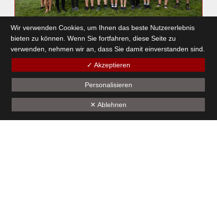
Wir verwenden Cookies, um Ihnen das beste Nutzererlebnis
bieten zu können. Wenn Sie fortfahren, diese Seite zu
Jugendlager im Kleinwalsertal
verwenden, nehmen wir an, dass Sie damit einverstanden sind.
27. September 2023
✓ Akzeptieren
Personalisieren
1
2
3
4
5
6
7
8
9
10
11
12
✕ Ablehnen
13
14
15
16
17
18
19
Unseren Sponsoren - ein herzliches Dankeschön
Kontakt
Bürgermusik Götzis 1824
Montfortstrasse 39
A-6840 Götzis