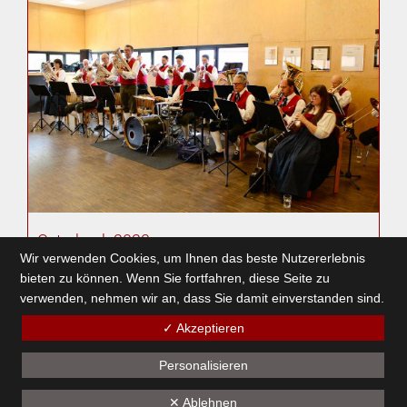
Osterbock 2023
Wir verwenden Cookies, um Ihnen das beste Nutzererlebnis
17. April 2023
bieten zu können. Wenn Sie fortfahren, diese Seite zu
verwenden, nehmen wir an, dass Sie damit einverstanden sind.
✓ Akzeptieren
1
2
3
4
5
6
7
8
9
10
11
12
13
14
15
16
17
18
19
Personalisieren
✕ Ablehnen