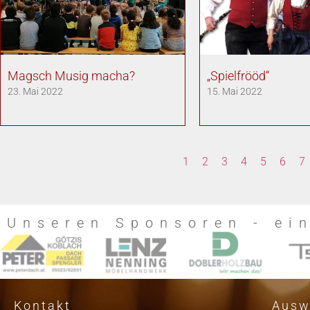
Magsch Musig macha?
„Spielfrööd“
23. Mai 2022
15. Mai 2022
1
2
3
4
5
6
7
Unseren Sponsoren - ei
Kontakt
Ausw