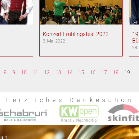
Konzert Frühlingsfest 2022
19
Bü
3. Mai 2022
28.
8
9
10
11
12
13
14
15
16
17
18
19
n herzliches Dankeschön
ahl