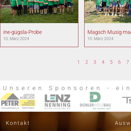
ine-gügsla-Probe
Magsch Musig ma
10. März 2024
10. März 2024
1
2
3
4
5
6
7
Unseren Sponsoren - ei
Kontakt
Ausw