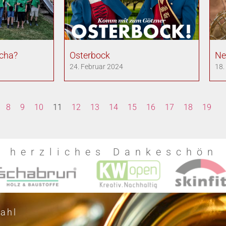
cha?
Osterbock
Ne
24. Februar 2024
18.
8
9
10
11
12
13
14
15
16
17
18
19
n herzliches Dankeschön
ahl