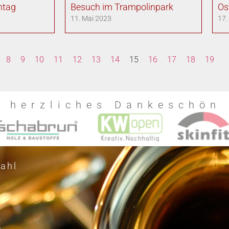
ntag
Besuch im Trampolinpark
Os
11. Mai 2023
17.
8
9
10
11
12
13
14
15
16
17
18
19
n herzliches Dankeschön
ahl
e