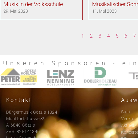
Musik in der Volksschule
Musikalischer Son
29. Mai 2023
11. Mai 2023
1
2
3
4
5
6
7
Unseren Sponsoren - ei
Kontakt
Ausw
Start
Bürgermusik Götzis 1824
Montfortstrasse 39
Verein
A-6840 Götzis
Aktuell
ZVR: 825141340
Konzert
Laura Gorbach