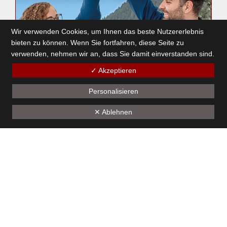
Wir verwenden Cookies, um Ihnen das beste Nutzererlebnis
bieten zu können. Wenn Sie fortfahren, diese Seite zu
verwenden, nehmen wir an, dass Sie damit einverstanden sind.
✓ Akzeptieren
Personalisieren
Götzner Osterbock
✕ Ablehnen
4. März 2026
1
2
3
4
5
6
7
8
9
10
11
12
13
14
15
16
17
18
19
Unseren Sponsoren - ein herzliches Dankeschön