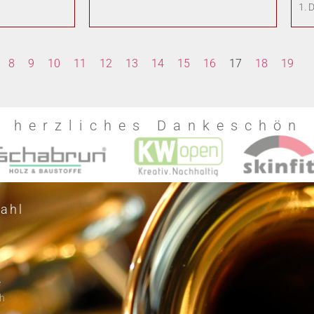
1. 
8
9
10
11
12
13
14
15
16
17
18
19
n herzliches Dankeschön
ahl
e
h