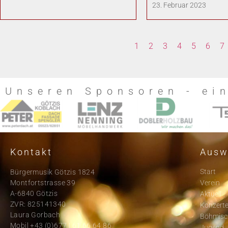
23. Februar 2023
1
2
3
4
5
6
7
Unseren Sponsoren - ei
Kontakt
Ausw
Start
Bürgermusik Götzis 1824
Montfortstrasse 39
Verein
A-6840 Götzis
Aktuell
ZVR: 825141340
Konzert
Laura Gorbach
Böhmisc
Mobil +43 (0)677 | 61 66 64 86
Jugend