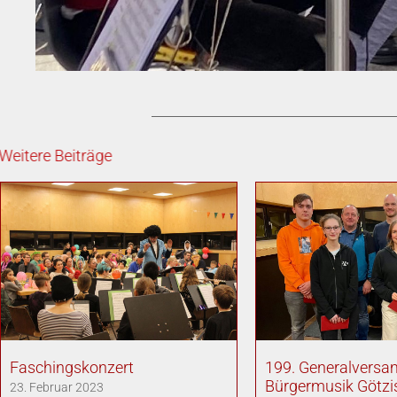
Weitere Beiträge
Faschingskonzert
199. Generalversa
Bürgermusik Götzi
23. Februar 2023