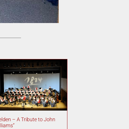
elden – A Tribute to John
lliams“