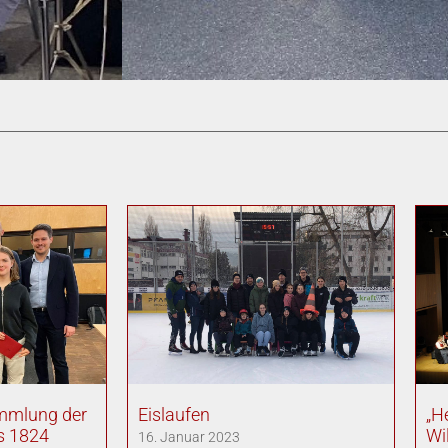
mmlung der
Eislaufen
„H
s 1824
Wi
16. Januar 2023